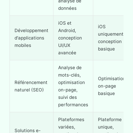
analyse de
données
iOS et
iOS
Développement
Android,
uniquement,
d'applications
conception
conception
mobiles
UI/UX
basique
avancée
Analyse de
mots-clés,
Optimisation
Référencement
optimisation
on-page
naturel (SEO)
on-page,
basique
suivi des
performances
Plateformes
Plateforme
variées,
unique,
Solutions e-